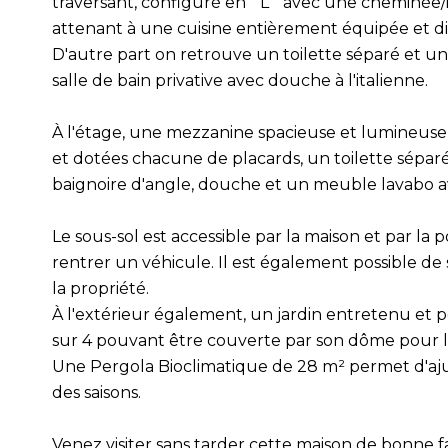
traversant, configuré en " L " avec une cheminée/i
attenant à une cuisine entièrement équipée et dis
D'autre part on retrouve un toilette séparé et u
salle de bain privative avec douche à l'italienne.
À l'étage, une mezzanine spacieuse et lumineuse
et dotées chacune de placards, un toilette séparé 
baignoire d'angle, douche et un meuble lavabo 
Le sous-sol est accessible par la maison et par la 
rentrer un véhicule. Il est également possible de
la propriété.
À l'extérieur également, un jardin entretenu et 
sur 4 pouvant être couverte par son dôme pour la 
Une Pergola Bioclimatique de 28 m² permet d'ajus
des saisons.
Venez visiter sans tarder cette maison de bonne f