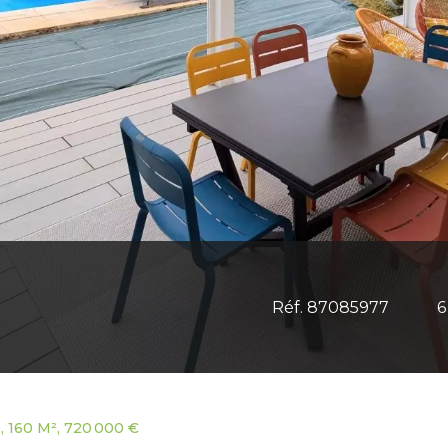
Réf. 87085977
6
, 160 M², 720 000 €