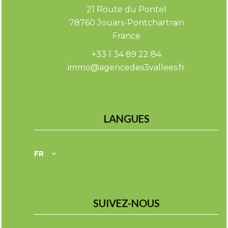
21 Route du Pontel
78760
Jouars-Pontchartrain
France
+33 1 34 89 22 84
immo@agencedes3vallees.fr
LANGUES
FR
SUIVEZ-NOUS