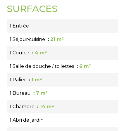
SURFACES
1 Entrée
1 Séjour/cuisine
21 m²
1 Couloir
4 m²
1 Salle de douche / toilettes
6 m²
1 Palier
1 m²
1 Bureau
7 m²
1 Chambre
14 m²
1 Abri de jardin