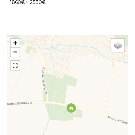
1860€ ~ 2530€
+
−