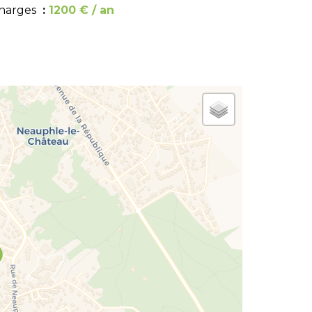
harges
1200 € / an