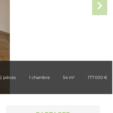
2 pièces
1 chambre
54 m²
177 000 €