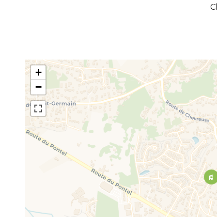
C
+
−