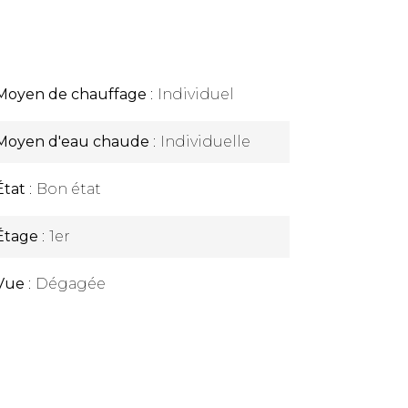
Moyen de chauffage
Individuel
Moyen d'eau chaude
Individuelle
État
Bon état
Étage
1er
Vue
Dégagée