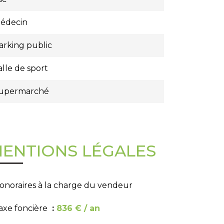
édecin
arking public
alle de sport
upermarché
ENTIONS LÉGALES
onoraires à la charge du vendeur
axe foncière
836 € / an