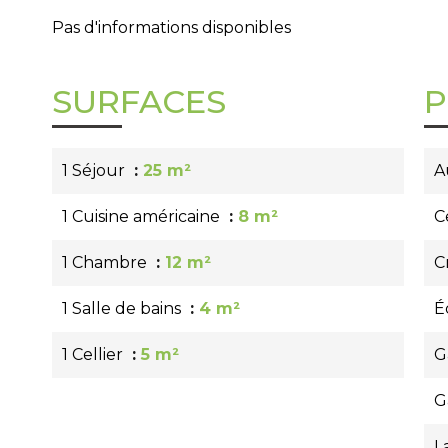
Pas d'informations disponibles
SURFACES
P
1 Séjour
25 m²
A
1 Cuisine américaine
8 m²
C
1 Chambre
12 m²
C
1 Salle de bains
4 m²
É
1 Cellier
5 m²
G
G
L