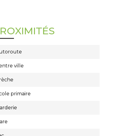
ROXIMITÉS
utoroute
entre ville
rèche
cole primaire
arderie
are
ac