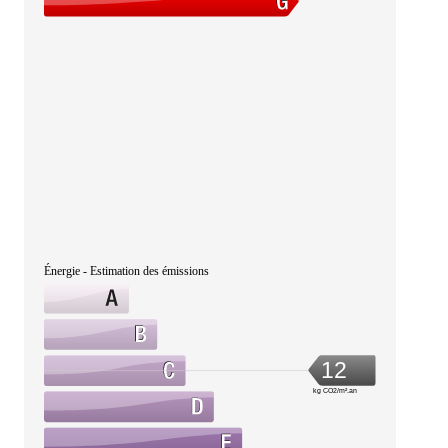
Énergie - Estimation des émissions
12
kg CO2/m².an