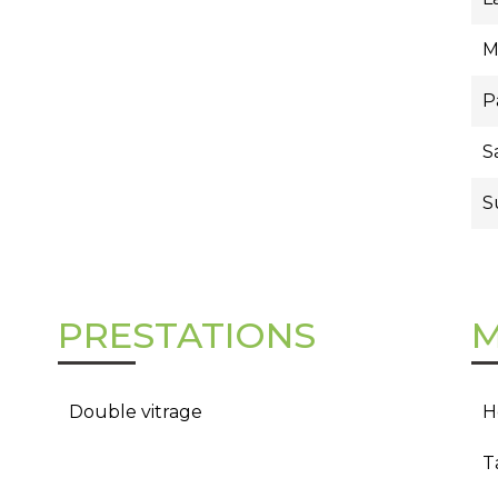
M
P
S
S
PRESTATIONS
M
Double vitrage
H
T