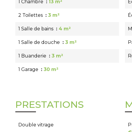
1 Chambre
13 m²
É
2 Toilettes
3 m²
É
1 Salle de bains
4 m²
M
1 Salle de douche
3 m²
P
1 Buanderie
3 m²
R
1 Garage
30 m²
PRESTATIONS
M
Double vitrage
P