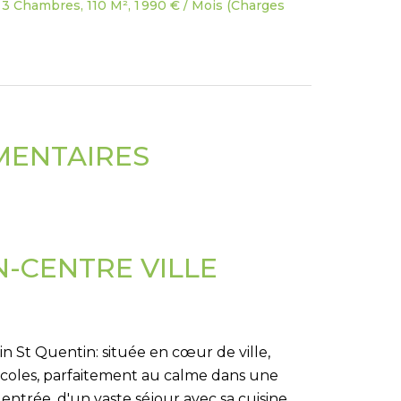
3 Chambres, 110 M², 1 990 € / Mois (Charges
MENTAIRES
-CENTRE VILLE
in St Quentin: située en cœur de ville,
écoles, parfaitement au calme dans une
entrée, d'un vaste séjour avec sa cuisine