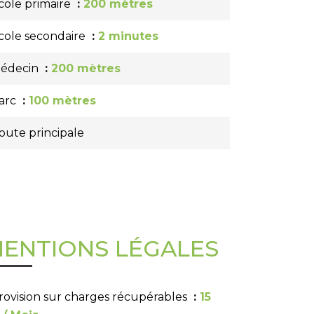
cole primaire
200 mètres
cole secondaire
2 minutes
édecin
200 mètres
arc
100 mètres
oute principale
ENTIONS LÉGALES
rovision sur charges récupérables
15