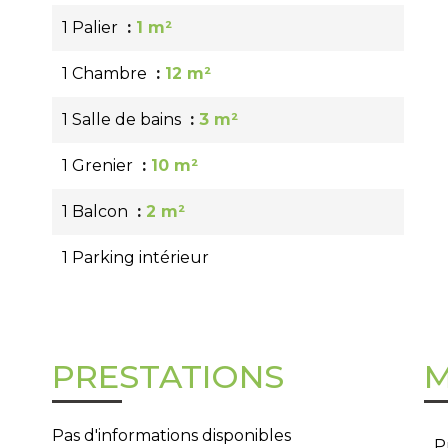
1 Palier
1 m²
1 Chambre
12 m²
1 Salle de bains
3 m²
1 Grenier
10 m²
1 Balcon
2 m²
1 Parking intérieur
PRESTATIONS
M
Pas d'informations disponibles
P