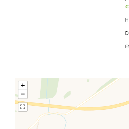
€
H
D
É
+
−