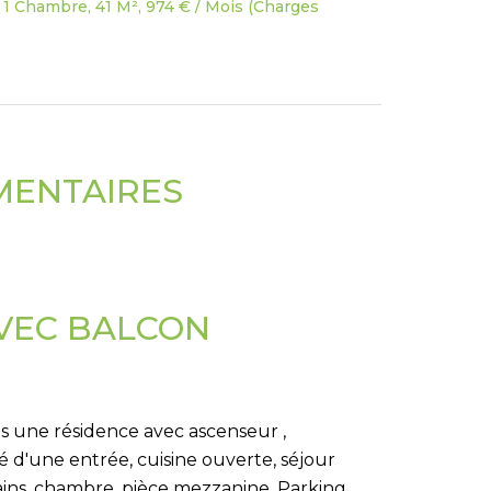
1 Chambre, 41 M², 974 € / Mois (Charges
MENTAIRES
AVEC BALCON
 une résidence avec ascenseur ,
d'une entrée, cuisine ouverte, séjour
bains, chambre, pièce mezzanine. Parking